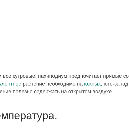
и все кутровые, пахиподиум предпочитает прямые с
улентное
растение необходимо на
южных,
юго-западн
ение полезно содержать на открытом воздухе.
емпература.