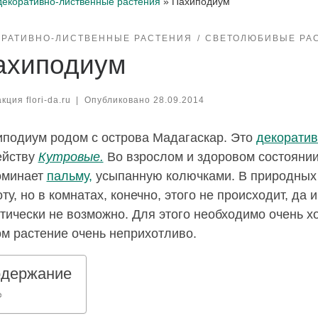
декоративно-лиственные растения
»
Пахиподиум
ОРАТИВНО-ЛИСТВЕННЫЕ РАСТЕНИЯ
СВЕТОЛЮБИВЫЕ РА
ахиподиум
кция flori-da.ru
|
Опубликовано
28.09.2014
подиум родом с острова Мадагаскар. Это
декоратив
ейству
Кутровые.
Во взрослом и здоровом состоянии
оминает
пальму,
усыпанную колючками. В природных у
ту, но в комнатах, конечно, этого не происходит, да
тически не возможно. Для этого необходимо очень 
м растение очень неприхотливо.
держание