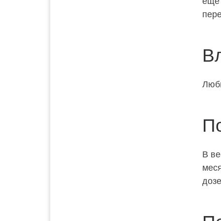
еще 
пере
В
Люби
П
В в
меся
дозе