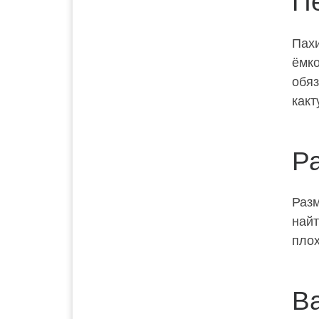
П
Пахи
ёмко
обяз
какт
Р
Разм
найт
плох
В