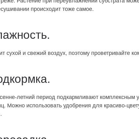
реже. Растение при переувлажнении субстрата может
сушивании происходит тоже самое.
лажность.
т сухой и свежий воздух, поэтому проветривайте ко
одкормка.
есенне-летний период подкармливают комплексным 
ц. Можно использовать удобрения для красиво-цвет
.