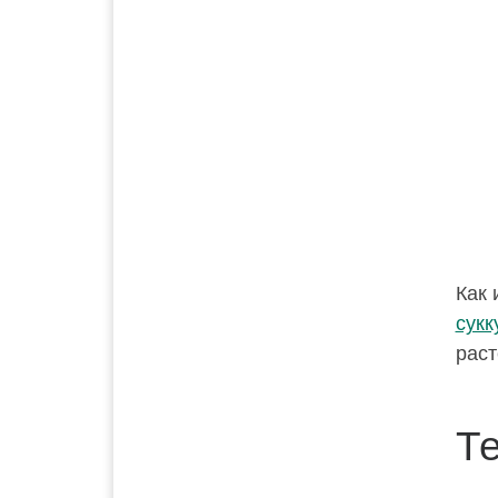
Как 
сукк
раст
Т