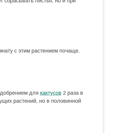
 сбрасывать листья, но и при
мнату с этим растением почаще.
удобрением для
кактусов
2 раза в
ущих растений, но в половинной