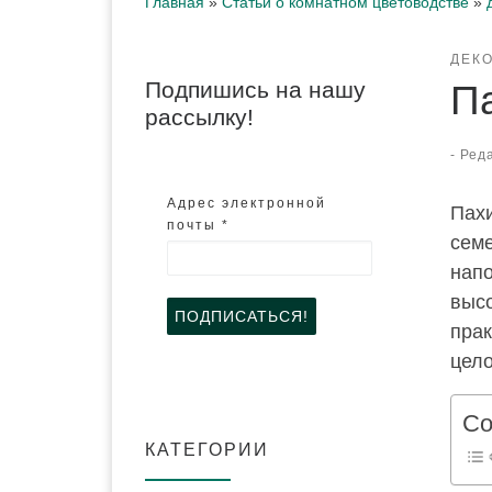
Главная
»
Статьи о комнатном цветоводстве
»
ДЕК
Подпишись на нашу
П
рассылку!
-
Реда
Адрес электронной
Пахи
почты
*
сем
нап
высо
прак
цело
Со
КАТЕГОРИИ