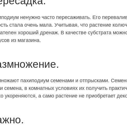
ересадка.
подиум ненужно часто пересаживать. Его перевали
сть стала очень мала. Учитывая, что растение колюч
ателен хороший дренаж. В качестве субстрата можн
усов из магазина.
азмножение.
ножают пахиподиум семенами и отпрысками. Семенн
и семена, в комнатных условиях их получить практи
о укореняются, а само растение не приобретает дек
ажно.