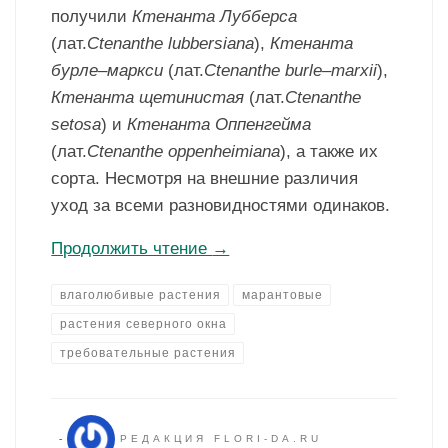
получили
Ктенанта Лубберса
(лат.
Ctenanthe lubbersiana
),
Ктенанта
бурле
–
маркси
(лат.
Ctenanthe
burle
–
marxii
),
Ктенанта
щетинистая
(лат.
Ctenanthe
setosa
) и
Ктенанта
Оппенгейма
(лат.
Ctenanthe
oppenheimiana
), а также их
сорта. Несмотря на внешние различия
уход за всеми разновидностями одинаков.
Продолжить чтение
→
влаголюбивые растения
марантовые
растения северного окна
требовательные растения
-
РЕДАКЦИЯ FLORI-DA.RU