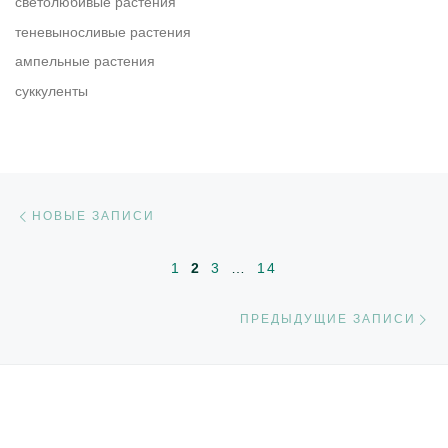
светолюбивые растения
теневыносливые растения
ампельные растения
суккуленты
Навигация по записям
Новые записи
НОВЫЕ ЗАПИСИ
1
2
3
…
14
П
ПРЕДЫДУЩИЕ ЗАПИСИ