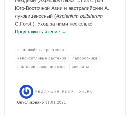
гнездный (
Asplenium nidus
L.) из стран
Юго-Восточной Азии и австралийский А.
луковиценосный (
Asplenium bulbiferum
G.Forst.). Уход за ними несколько
Продолжить чтение
→
влаголюбивые растения
неприхотливые растения
папоротники
растения северного окна
эпифиты
-
РЕДАКЦИЯ FLORI-DA.RU
Опубликовано
31.01.2021