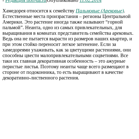
-
Редакция flori-da.ru
|
Опубликовано
11.02.2014
Хамедорея относится к семейству
Пальмовые (Арековые)
.
Естественные места произрастания – регионы Центральной
Америки. Это растение иногда также называют “горной
пальмой”. Неанта, одно из самых привлекательных, для
выращивания в комнатах представитель семейства арековых.
Ведь она не пытается вырасти из размеров наших квартир, и
при этом стойко переносит легкое затенение. Если за
хамедореями ухаживать, как за
цветущими растениями, они
способны цвести малопривлекательными соцветиями. Все
таки их главная декоративная особенность – это ажурные
перистые листья. Поэтому неанты чаще всего размещают в
стороне от подоконника, то есть выращивают в качестве
декоративно-лиственного растения.